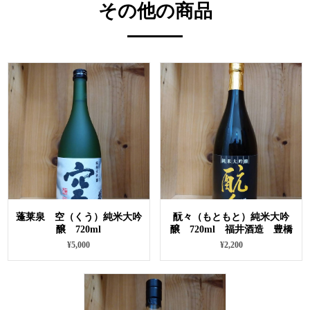
その他の商品
蓬莱泉 空（くう）純米大吟
酛々（もともと）純米大吟
醸 720ml
醸 720ml 福井酒造 豊橋
¥5,000
¥2,200